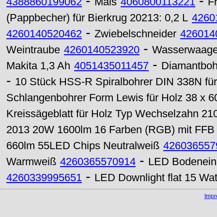
-
-
4388860199062
Mais
4060800113221
F
(Pappbecher) für Bierkrug 20213: 0,2 L
4260
-
4260140520462
Zwiebelschneider
426014
-
Weintraube
4260140523920
Wasserwaage, 
-
Makita 1,3 Ah
4051435011457
Diamantbohr
-
10 Stück HSS-R Spiralbohrer DIN 338N für
Schlangenbohrer Form Lewis für Holz 38 x 
Kreissägeblatt für Holz Typ Wechselzahn 2
2013 20W 1600lm 16 Farben (RGB) mit FFB
660lm 55LED Chips Neutralweiß
426036557
-
Warmweiß
4260365570914
LED Bodenein
-
4260339995651
LED Downlight flat 15 Wa
Imp