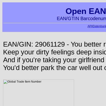
Open EAN
EAN/GTIN Barcodenumm
API/Datenbank
EAN/GIN: 29061129 - You better ru
Keep your dirty feelings deep insi
And if you're taking your girlfriend
You'd better park the car well out 