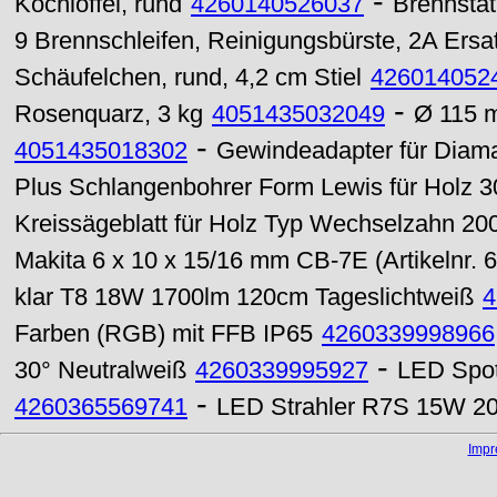
-
Kochlöffel, rund
4260140526037
Brennstat
9 Brennschleifen, Reinigungsbürste, 2A Ersa
Schäufelchen, rund, 4,2 cm Stiel
426014052
-
Rosenquarz, 3 kg
4051435032049
Ø 115 m
-
4051435018302
Gewindeadapter für Diaman
Plus Schlangenbohrer Form Lewis für Holz 
Kreissägeblatt für Holz Typ Wechselzahn 2
Makita 6 x 10 x 15/16 mm CB-7E (Artikelnr. 
klar T8 18W 1700lm 120cm Tageslichtweiß
4
Farben (RGB) mit FFB IP65
4260339998966
-
30° Neutralweiß
4260339995927
LED Spot
-
4260365569741
LED Strahler R7S 15W 2
Imp