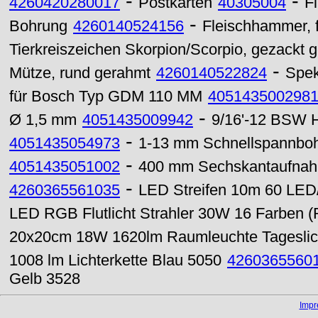
-
-
4260420280017
Postkarten
40305004
Fi
-
Bohrung
4260140524156
Fleischhammer, f
Tierkreiszeichen Skorpion/Scorpio, gezackt 
-
Mütze, rund gerahmt
4260140522824
Spek
für Bosch Typ GDM 110 MM
405143500298
-
Ø 1,5 mm
4051435009942
9/16'-12 BSW 
-
4051435054973
1-13 mm Schnellspannboh
-
4051435051002
400 mm Sechskantaufnahm
-
4260365561035
LED Streifen 10m 60 LED/
LED RGB Flutlicht Strahler 30W 16 Farben 
20x20cm 18W 1620lm Raumleuchte Tageslic
1008 lm Lichterkette Blau 5050
4260365560
Gelb 3528
Imp