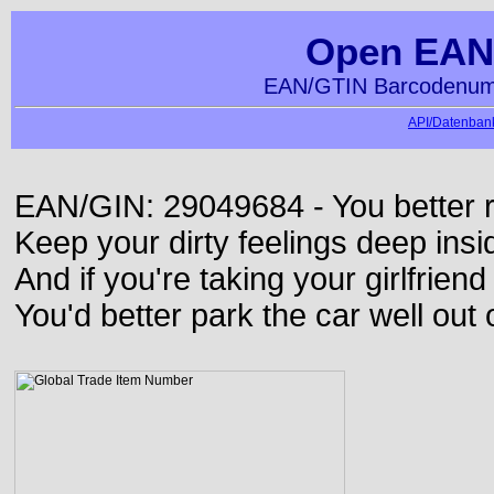
Open EAN
EAN/GTIN Barcodenumm
API/Datenbank
EAN/GIN: 29049684 - You better ru
Keep your dirty feelings deep insi
And if you're taking your girlfriend
You'd better park the car well out 