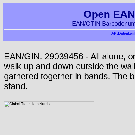
Open EAN
EAN/GTIN Barcodenumm
API/Datenbank
EAN/GIN: 29039456 - All alone, or
walk up and down outside the wa
gathered together in bands. The b
stand.