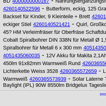
-
BD
4000000000167
Nahrungsergänzungsm
-
4260140522596
Butterform, eckig, 125 Gr
Backset für Kinder, 9 Kleinteile + Brett
42601
-
eckiger Stiel
4260140521421
Quirl, Großk
45? HM Verleimfräser für Oberfräse Schaft
Cobalt Spiralbohrer DIN 338N für Metall Ø 1
Spiralbohrer für Metall 6 x 300 mm
4051435
-
4051435060035
12V Akku für Makita 2,1A
450lm 91x82mm Warmweiß Rund
42603655
-
Lichterkette Weiss 3528
4260365572659
L
-
Warmweiß
4260365573939
Solar Laterne
Baylight (IPL) 90W 8550lm Bridgelux Tagesli
Imp