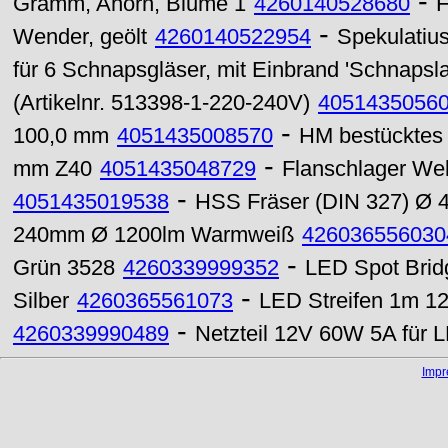
-
Gramm, Ahorn, Blume 1
4260140528680
H
-
Wender, geölt
4260140522954
Spekulatius
für 6 Schnapsgläser, mit Einbrand 'Schnapsla
(Artikelnr. 513398-1-220-240V)
4051435056
-
100,0 mm
4051435008570
HM bestücktes 
-
mm Z40
4051435048729
Flanschlager W
-
4051435019538
HSS Fräser (DIN 327) Ø 
240mm Ø 1200lm Warmweiß
426036556030
-
Grün 3528
4260339999352
LED Spot Brid
-
Silber
4260365561073
LED Streifen 1m 1
-
4260339990489
Netzteil 12V 60W 5A für 
Imp