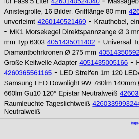
-
für Fass 5 Liter
4260140524040
Massageba
Anisteigrolle, 16 Bilder, Grifflänge 80 mm
42
-
unverleimt
4260140521469
Krauthobel, ei
-
MK1 Morsekegel Direktspannzange Ø 3 m
-
mm Typ 6303
4051435011402
Universal 
Diamantbohrkronen Ø 275 mm
4051435059
-
Große Keilwelle Adapter
4051435005166
-
4260365561165
LED Streifen 1m 120 LED/
Samsung LED Downlight 9W 780lm 140mm Ø
660lm Gu10 120° Epistar Neutralweiß
42603
Raumleuchte Tageslichtweiß
426033999324
Neutralweiß
Imp