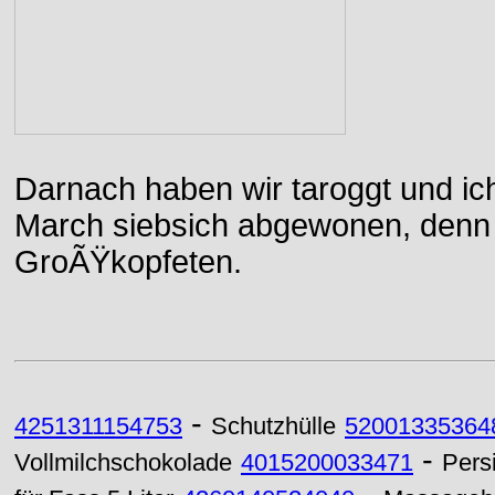
Darnach haben wir taroggt und ic
March siebsich abgewonen, denn d
GroÃŸkopfeten.
-
4251311154753
Schutzhülle
52001335364
-
Vollmilchschokolade
4015200033471
Persi