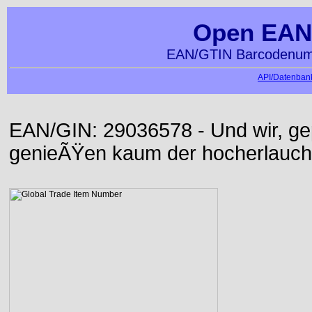
Open EAN
EAN/GTIN Barcodenumm
API/Datenbank
EAN/GIN: 29036578 - Und wir, ge
genieÃŸen kaum der hocherlauch