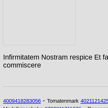
Infirmitatem Nostram respice E
commiscere
-
4009418283056
Tomatenmark
402112142