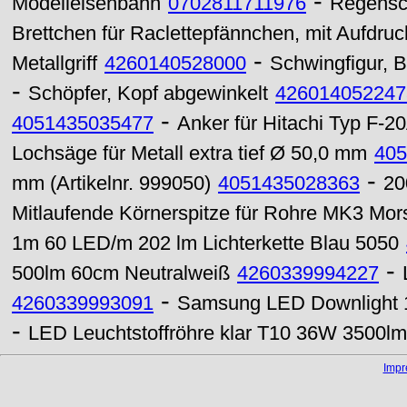
-
Modelleisenbahn
0702811711976
Regensc
Brettchen für Raclettepfännchen, mit Aufdruc
-
Metallgriff
4260140528000
Schwingfigur, 
-
Schöpfer, Kopf abgewinkelt
426014052247
-
4051435035477
Anker für Hitachi Typ F-2
Lochsäge für Metall extra tief Ø 50,0 mm
405
-
mm (Artikelnr. 999050)
4051435028363
20
Mitlaufende Körnerspitze für Rohre MK3 M
1m 60 LED/m 202 lm Lichterkette Blau 5050
-
500lm 60cm Neutralweiß
4260339994227
-
4260339993091
Samsung LED Downlight 
-
LED Leuchtstoffröhre klar T10 36W 3500
Imp