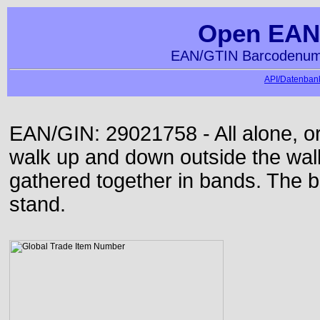
Open EAN
EAN/GTIN Barcodenumm
API/Datenbank
EAN/GIN: 29021758 - All alone, or
walk up and down outside the wa
gathered together in bands. The b
stand.