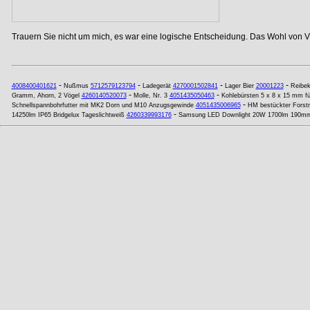
Trauern Sie nicht um mich, es war eine logische Entscheidung. Das Wohl von Vi
-
-
-
-
4008400401621
Nußmus
5712579123794
Ladegerät
4270001502841
Lager Bier
20001223
Reibe
-
-
Gramm, Ahorn, 2 Vögel
4260140520073
Molle, Nr. 3
4051435050463
Kohlebürsten 5 x 8 x 15 mm 
-
Schnellspannbohrfutter mit MK2 Dorn und M10 Anzugsgewinde
4051435006965
HM bestückter Forst
-
14250lm IP65 Bridgelux Tageslichtweiß
4260339993176
Samsung LED Downlight 20W 1700lm 190m