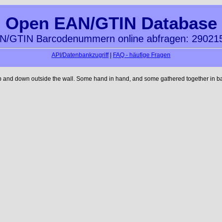
Open EAN/GTIN Database
N/GTIN Barcodenummern online abfragen: 29021
API/Datenbankzugriff
|
FAQ - häufige Fragen
up and down outside the wall. Some hand in hand, and some gathered together in ba