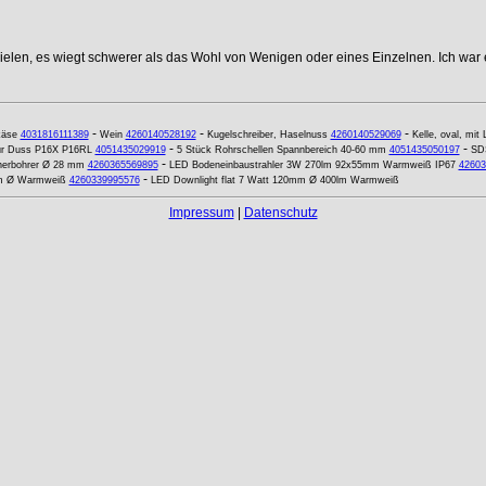
elen, es wiegt schwerer als das Wohl von Wenigen oder eines Einzelnen. Ich war e
-
-
-
käse
4031816111389
Wein
4260140528192
Kugelschreiber, Haselnuss
4260140529069
Kelle, oval, mit
-
-
für Duss P16X P16RL
4051435029919
5 Stück Rohrschellen Spannbereich 40-60 mm
4051435050197
SDS
-
nerbohrer Ø 28 mm
4260365569895
LED Bodeneinbaustrahler 3W 270lm 92x55mm Warmweiß IP67
42603
-
m Ø Warmweiß
4260339995576
LED Downlight flat 7 Watt 120mm Ø 400lm Warmweiß
Impressum
|
Datenschutz