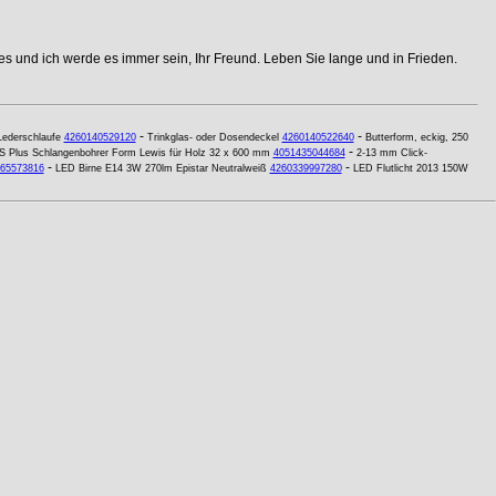
s und ich werde es immer sein, Ihr Freund. Leben Sie lange und in Frieden.
-
-
 Lederschlaufe
4260140529120
Trinkglas- oder Dosendeckel
4260140522640
Butterform, eckig, 250
-
 Plus Schlangenbohrer Form Lewis für Holz 32 x 600 mm
4051435044684
2-13 mm Click-
-
-
65573816
LED Birne E14 3W 270lm Epistar Neutralweiß
4260339997280
LED Flutlicht 2013 150W