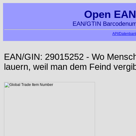
Open EAN
EAN/GTIN Barcodenumm
API/Datenbank
EAN/GIN: 29015252 - Wo Mensch d
lauern, weil man dem Feind vergib