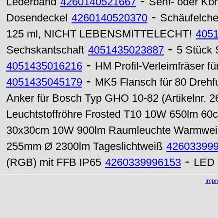
-
Lederband
4260140521667
Senf- oder Konf
-
Dosendeckel
4260140520370
Schäufelche
125 ml, NICHT LEBENSMITTELECHT!
405
-
Sechskantschaft
4051435023887
5 Stück 
-
4051435016216
HM Profil-Verleimfräser 
-
4051435045179
MK5 Flansch für 80 Drehf
Anker für Bosch Typ GHO 10-82 (Artikelnr.
Leuchtstoffröhre Frosted T10 10W 650lm 60
30x30cm 10W 900lm Raumleuchte Warmwe
255mm Ø 2300lm Tageslichtweiß
42603399
-
(RGB) mit FFB IP65
4260339996153
LED 
Imp