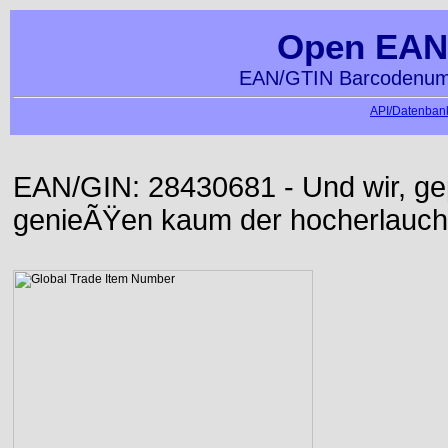
Open EAN
EAN/GTIN Barcodenumm
API/Datenbank
EAN/GIN: 28430681 - Und wir, ge
genieÃŸen kaum der hocherlauch