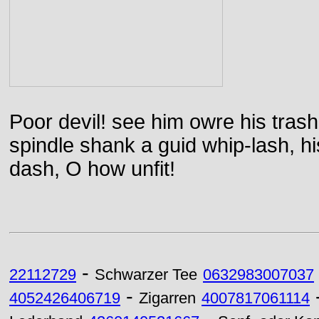
Poor devil! see him owre his trash
spindle shank a guid whip-lash, his 
dash, O how unfit!
-
22112729
Schwarzer Tee
0632983007037
-
4052426406719
Zigarren
4007817061114