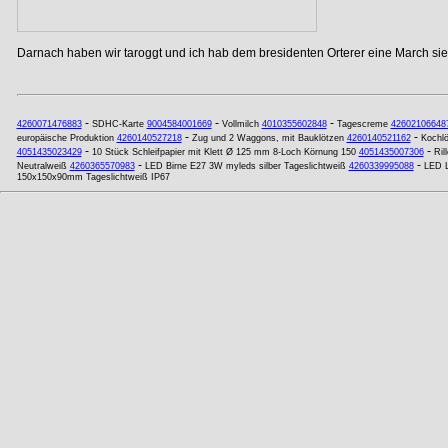
Darnach haben wir taroggt und ich hab dem bresidenten Orterer eine March si
-
-
-
4260071476883
SDHC-Karte
9004584001669
Vollmilch
4010355602848
Tagescreme
42602106648
-
-
europäische Produktion
4260140527218
Zug und 2 Waggons, mit Bauklötzen
4260140521162
Kochlö
-
-
4051435023429
10 Stück Schleifpapier mit Klett Ø 125 mm 8-Loch Körnung 150
4051435007306
Ril
-
-
Neutralweiß
4260365570983
LED Birne E27 3W myleds silber Tageslichtweiß
4260339995088
LED L
150x150x90mm Tageslichtweiß IP67