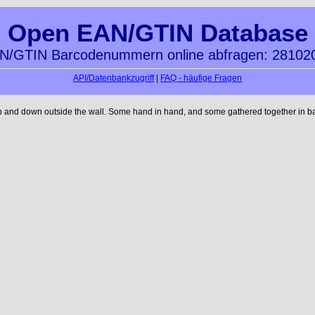
Open EAN/GTIN Database
N/GTIN Barcodenummern online abfragen: 28102
API/Datenbankzugriff
|
FAQ - häufige Fragen
up and down outside the wall. Some hand in hand, and some gathered together in ba