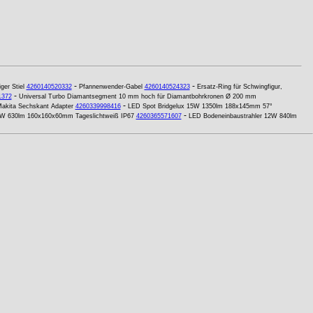
-
-
ger Stiel
4260140520332
Pfannenwender-Gabel
4260140524323
Ersatz-Ring für Schwingfigur,
-
1372
Universal Turbo Diamantsegment 10 mm hoch für Diamantbohrkronen Ø 200 mm
-
akita Sechskant Adapter
4260339998416
LED Spot Bridgelux 15W 1350lm 188x145mm 57°
-
9W 630lm 160x160x60mm Tageslichtweiß IP67
4260365571607
LED Bodeneinbaustrahler 12W 840lm