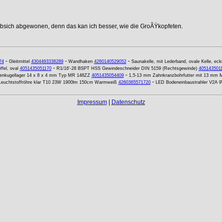
ebsich abgewonen, denn das kan ich besser, wie die GroÃŸkopfeten.
-
-
-
74
Gleitmittel
4304493338289
Wandhaken
4260140529052
Saunakelle, mit Lederband, ovale Kelle, ecki
-
ffel, oval
4051435051170
R1/16'-28 BSPT HSS Gewindeschneider DIN 5159 (Rechtsgewinde)
405143501
-
lenkugellager 14 x 8 x 4 mm Typ MR 148ZZ
4051435054409
1,5-13 mm Zahnkranzbohrfutter mit 13 mm M
-
euchtstoffröhre klar T10 23W 1900lm 150cm Warmweiß
4260365571720
LED Bodeneinbaustrahler V2A 
Impressum
|
Datenschutz