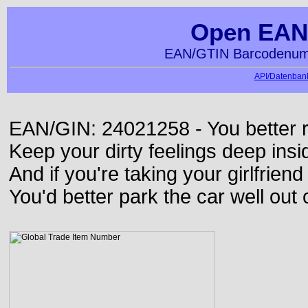
Open EAN
EAN/GTIN Barcodenumm
API/Datenbank
EAN/GIN: 24021258 - You better ru
Keep your dirty feelings deep insi
And if you're taking your girlfriend
You'd better park the car well out 