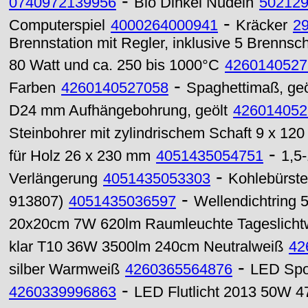
-
0740972139956
Bio Dinkel Nudeln
50212
-
Computerspiel
4000264000941
Kräcker
2
Brennstation mit Regler, inklusive 5 Brennsc
80 Watt und ca. 250 bis 1000°C
4260140527
-
Farben
4260140527058
Spaghettimaß, geö
D24 mm Aufhängebohrung, geölt
426014052
Steinbohrer mit zylindrischem Schaft 9 x 12
-
für Holz 26 x 230 mm
4051435054751
1,5
-
Verlängerung
4051435053303
Kohlebürste
-
913807)
4051435036597
Wellendichtring 
20x20cm 7W 620lm Raumleuchte Tageslicht
klar T10 36W 3500lm 240cm Neutralweiß
42
-
silber Warmweiß
4260365564876
LED Spo
-
4260339996863
LED Flutlicht 2013 50W 