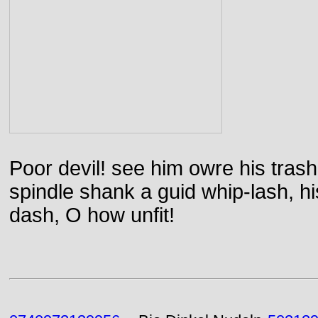
Poor devil! see him owre his trash
spindle shank a guid whip-lash, his 
dash, O how unfit!