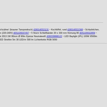
-
-
lchzähne' (brauner Tampondruck)
4260140521131
Kochlöffel, rund
4260140521568
Schäufelchen,
-
-
m (220-240V)
4051435037457
5 Stück Schleifbänder 20 x 330 mm Körnung 80
4051435022859
-
pot 2013 1W 80mm Ø 90lm Epistar Neutralweiß
4260339996122
LED Baylight (IPL) 100W 9500lm
LED Streifen 5m 30 LED/m 500 lm Lichterkette RGB 5050