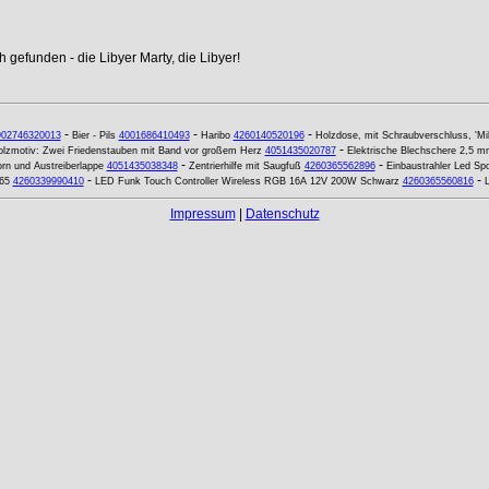
 gefunden - die Libyer Marty, die Libyer!
-
-
-
902746320013
Bier - Pils
4001686410493
Haribo
4260140520196
Holzdose, mit Schraubverschluss, 'Mi
-
lzmotiv: Zwei Friedenstauben mit Band vor großem Herz
4051435020787
Elektrische Blechschere 2,5 m
-
-
rn und Austreiberlappe
4051435038348
Zentrierhilfe mit Saugfuß
4260365562896
Einbaustrahler Led S
-
-
65
4260339990410
LED Funk Touch Controller Wireless RGB 16A 12V 200W Schwarz
4260365560816
Impressum
|
Datenschutz