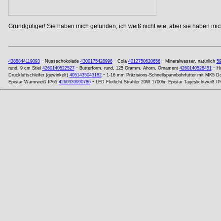
Grundgütiger! Sie haben mich gefunden, ich weiß nicht wie, aber sie haben mich
-
-
-
4388844119093
Nussschokolade
4300175428996
Cola
4012750620656
Mineralwasser, natürlich
5
-
-
rund, 9 cm Stiel
4260140522527
Butterform, rund, 125 Gramm, Ahorn, Ornament
4260140528451
Ho
-
Druckluftschleifer (gewinkelt)
4051435043182
1-16 mm Präzisions-Schnellspannbohrfutter mit MK5 Do
-
Epistar Warmweiß IP65
4260339990786
LED Flutlicht Strahler 20W 1700lm Epistar Tageslichtweiß IP