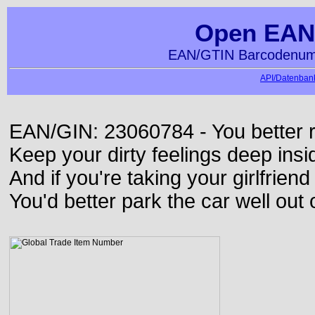
Open EAN
EAN/GTIN Barcodenumm
API/Datenbank
EAN/GIN: 23060784 - You better ru
Keep your dirty feelings deep insi
And if you're taking your girlfriend
You'd better park the car well out 