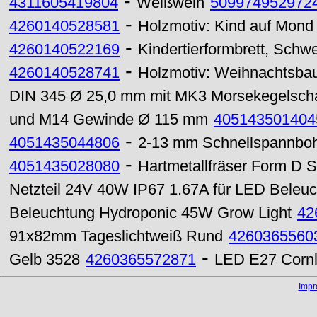
-
4311605419804
Weißwein
509974952972
-
4260140528581
Holzmotiv: Kind auf Mond 
-
4260140522169
Kindertierformbrett, Schw
-
4260140528741
Holzmotiv: Weihnachtsb
DIN 345 Ø 25,0 mm mit MK3 Morsekegelscha
und M14 Gewinde Ø 115 mm
405143501404
-
4051435044806
2-13 mm Schnellspannbohr
-
4051435028080
Hartmetallfräser Form D 
Netzteil 24V 40W IP67 1.67A für LED Beleu
Beleuchtung Hydroponic 45W Grow Light
42
91x82mm Tageslichtweiß Rund
4260365560
-
Gelb 3528
4260365572871
LED E27 Cornl
Imp