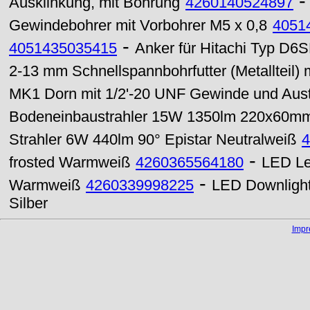
Ausklinkung, mit Bohrung
4260140524897
Gewindebohrer mit Vorbohrer M5 x 0,8
4051
-
4051435035415
Anker für Hitachi Typ D6S
2-13 mm Schnellspannbohrfutter (Metallteil)
MK1 Dorn mit 1/2'-20 UNF Gewinde und Aust
Bodeneinbaustrahler 15W 1350lm 220x60m
Strahler 6W 440lm 90° Epistar Neutralweiß
4
-
frosted Warmweiß
4260365564180
LED Le
-
Warmweiß
4260339998225
LED Downligh
Silber
Imp