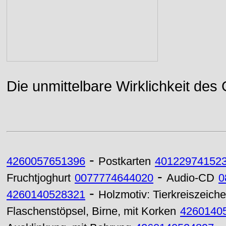
Die unmittelbare Wirklichkeit des
-
4260057651396
Postkarten
40122974152
-
Fruchtjoghurt
0077774644020
Audio-CD
0
-
4260140528321
Holzmotiv: Tierkreiszeich
Flaschenstöpsel, Birne, mit Korken
4260140