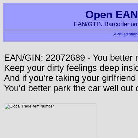
Open EAN
EAN/GTIN Barcodenumm
API/Datenbank
EAN/GIN: 22072689 - You better ru
Keep your dirty feelings deep insi
And if you're taking your girlfriend
You'd better park the car well out 