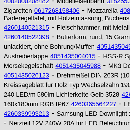
-
4002000208482
Modelleisenbahn
318255
-
Zigaretten
0617268158406
Mozzarella
40
Baderegeltafel, mit Holzeinfassung, Buchensp
-
4260140521315
Fleischhammer, mit Metall
-
4260140522398
Butterform, rund, 15 Gra
unlackiert, ohne Bohrung/Muffen
405143504
-
Austreiberlappe
4051435004015
HSS-R Sp
-
Morsekegelschaft
4051435045988
MK3 Dor
-
4051435026123
Drehmeißel DIN 263R (10
Kreissägeblatt für Holz Typ Wechselzahn 1
240 LED/m 580lm Lichterkette Gelb 3528
42
-
160x180mm RGB IP67
4260365564227
L
-
4260339993213
Samsung LED Downlight 
-
Netzteil 12V 240W 20A für LED Beleuchtun