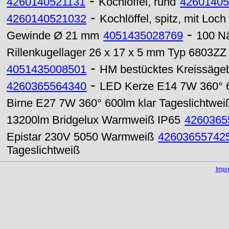
-
4260140521131
Kochlöffel, rund
42601405
-
4260140521032
Kochlöffel, spitz, mit Loch
-
Gewinde Ø 21 mm
4051435028769
100 N
Rillenkugellager 26 x 17 x 5 mm Typ 6803ZZ
-
4051435008501
HM bestücktes Kreissägeb
-
4260365564340
LED Kerze E14 7W 360° 6
Birne E27 7W 360° 600lm klar Tageslichtwei
13200lm Bridgelux Warmweiß IP65
4260365
Epistar 230V 5050 Warmweiß
42603655742
Tageslichtweiß
Imp