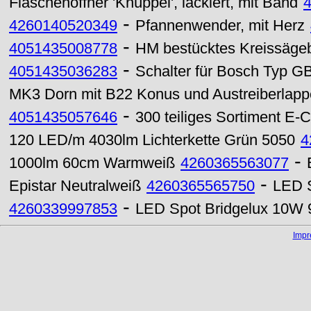
Flaschenöffner 'Knüppel', lackiert, mit Band
-
4260140520349
Pfannenwender, mit Herz
-
4051435008778
HM bestücktes Kreissägeb
-
4051435036283
Schalter für Bosch Typ GB
MK3 Dorn mit B22 Konus und Austreiberlapp
-
4051435057646
300 teiliges Sortiment E-
120 LED/m 4030lm Lichterkette Grün 5050
4
-
1000lm 60cm Warmweiß
4260365563077
-
Epistar Neutralweiß
4260365565750
LED S
-
4260339997853
LED Spot Bridgelux 10W 
Imp