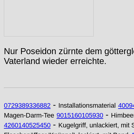
Nur Poseidon zürnte dem göttergle
Vaterland wieder erreichte.
-
0729389336882
Installationsmaterial
4009
-
Magen-Darm-Tee
9015160105930
Himbee
-
4260140525450
Kugelgriff, unlackiert, m