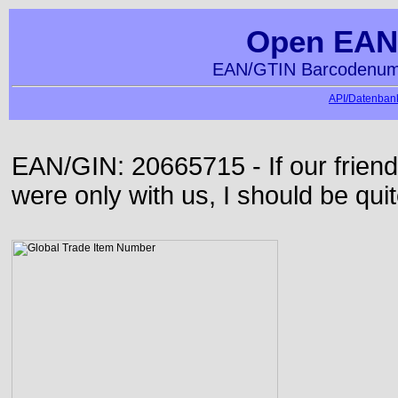
Open EAN
EAN/GTIN Barcodenumm
API/Datenbank
EAN/GIN: 20665715 - If our frie
were only with us, I should be qui