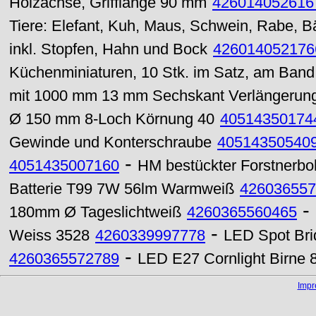
Holzachse, Grifflänge 90 mm
426014052616
Tiere: Elefant, Kuh, Maus, Schwein, Rabe, B
inkl. Stopfen, Hahn und Bock
426014052176
Küchenminiaturen, 10 Stk. im Satz, am Band
mit 1000 mm 13 mm Sechskant Verlängerun
Ø 150 mm 8-Loch Körnung 40
40514350174
Gewinde und Konterschraube
40514350540
-
4051435007160
HM bestückter Forstnerb
Batterie T99 7W 56lm Warmweiß
426036557
-
180mm Ø Tageslichtweiß
4260365560465
-
Weiss 3528
4260339997778
LED Spot Br
-
4260365572789
LED E27 Cornlight Birne
Imp