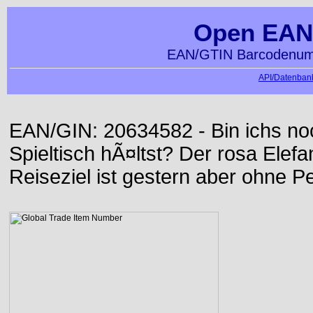
Open EAN
EAN/GTIN Barcodenumm
API/Datenbank
EAN/GIN: 20634582 - Bin ichs noc
Spieltisch hÃ¤ltst? Der rosa Elefa
Reiseziel ist gestern aber ohne Pet