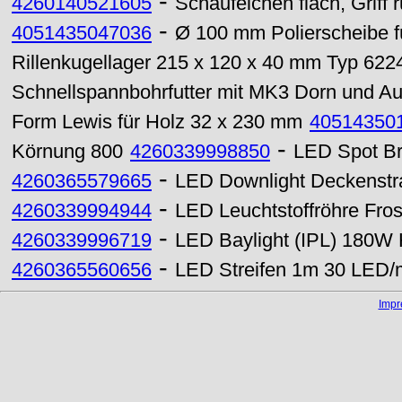
-
4260140521605
Schäufelchen flach, Griff 
-
4051435047036
Ø 100 mm Polierscheibe f
Rillenkugellager 215 x 120 x 40 mm Typ 622
Schnellspannbohrfutter mit MK3 Dorn und Au
Form Lewis für Holz 32 x 230 mm
40514350
-
Körnung 800
4260339998850
LED Spot Br
-
4260365579665
LED Downlight Deckenstr
-
4260339994944
LED Leuchtstoffröhre Fr
-
4260339996719
LED Baylight (IPL) 180W
-
4260365560656
LED Streifen 1m 30 LED/
Imp