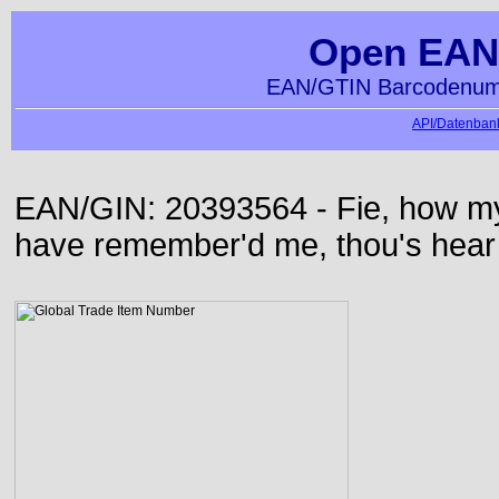
Open EAN
EAN/GTIN Barcodenumm
API/Datenbank
EAN/GIN: 20393564 - Fie, how my 
have remember'd me, thou's hear 