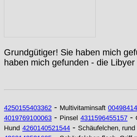
Grundgütiger! Sie haben mich gefu
haben mich gefunden - die Libyer 
-
4250155403362
Multivitaminsaft
0049841
-
-
4019769100063
Pinsel
4311596455157
-
Hund
4260140521544
Schäufelchen, rund