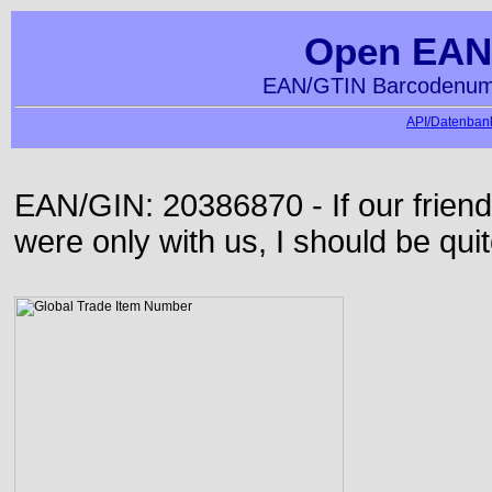
Open EAN
EAN/GTIN Barcodenumm
API/Datenbank
EAN/GIN: 20386870 - If our frie
were only with us, I should be qui