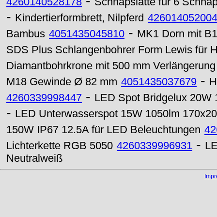
-
4260140528178
Schnapslatte für 6 Schnap
-
Kindertierformbrett, Nilpferd
42601405200
-
Bambus
4051435045810
MK1 Dorn mit B
SDS Plus Schlangenbohrer Form Lewis für 
Diamantbohrkrone mit 500 mm Verlängerun
-
M18 Gewinde Ø 82 mm
4051435037679
H
-
4260339998447
LED Spot Bridgelux 20W 
-
LED Unterwasserspot 15W 1050lm 170x
150W IP67 12.5A für LED Beleuchtungen
42
-
Lichterkette RGB 5050
4260339996931
LE
Neutralweiß
Imp