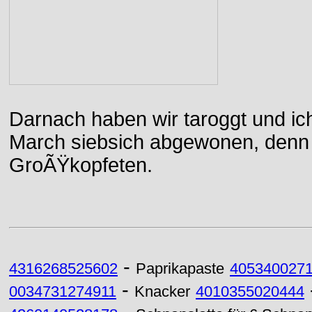
Darnach haben wir taroggt und ic
March siebsich abgewonen, denn d
GroÃŸkopfeten.
-
4316268525602
Paprikapaste
405340027
-
0034731274911
Knacker
4010355020444