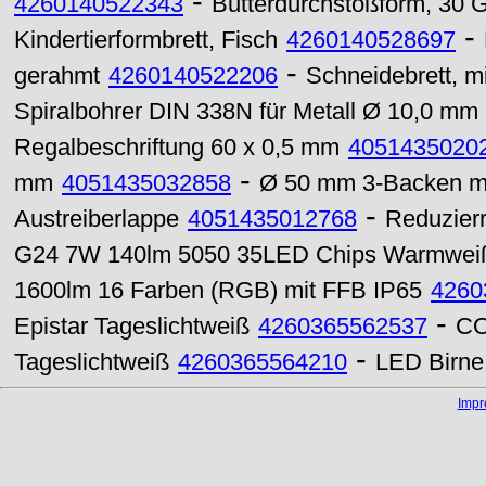
-
4260140522343
Butterdurchstoßform, 30 
-
Kindertierformbrett, Fisch
4260140528697
-
gerahmt
4260140522206
Schneidebrett, mi
Spiralbohrer DIN 338N für Metall Ø 10,0 mm
Regalbeschriftung 60 x 0,5 mm
4051435020
-
mm
4051435032858
Ø 50 mm 3-Backen mi
-
Austreiberlappe
4051435012768
Reduzier
G24 7W 140lm 5050 35LED Chips Warmwei
1600lm 16 Farben (RGB) mit FFB IP65
4260
-
Epistar Tageslichtweiß
4260365562537
CO
-
Tageslichtweiß
4260365564210
LED Birne
Imp