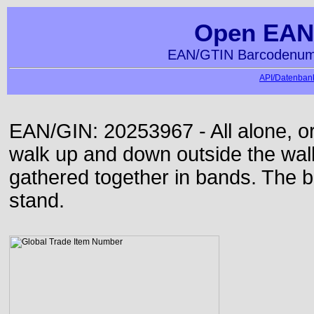
Open EAN
EAN/GTIN Barcodenumm
API/Datenbank
EAN/GIN: 20253967 - All alone, or
walk up and down outside the wa
gathered together in bands. The b
stand.