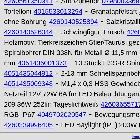
-
4260561350341
Autozubehör
0798003369
-
Tortelloni
4015533013294
Granatapfelsaft
-
ohne Bohrung
4260140525894
Salzkristal
-
4260140526044
Schwingfigur, Frosch
426
Holzmotiv: Tierkreiszeichen Stier/Taurus, ge
Spiralbohrer DIN 338N für Metall Ø 11,5 mm
-
mm
4051435001373
10 Stück HSS-R Spira
-
4051435044912
2-13 mm Schnellspannbohrf
-
4051435009348
M1,4 x 0,3 HSS Gewindeb
Netzteil 12V 72W 6A für LED Beleuchtungen
209 36W 252lm Tageslichtweiß
4260365571
-
RGB IP67
4049702020547
Bewegungsmel
-
4260339996405
LED Baylight (IPL) 200W 
Imp