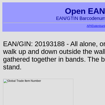
Open EAN
EAN/GTIN Barcodenumm
API/Datenbank
EAN/GIN: 20193188 - All alone, or
walk up and down outside the wa
gathered together in bands. The b
stand.