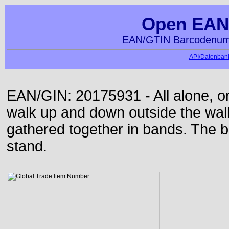
Open EAN
EAN/GTIN Barcodenumm
API/Datenbank
EAN/GIN: 20175931 - All alone, or
walk up and down outside the wa
gathered together in bands. The b
stand.