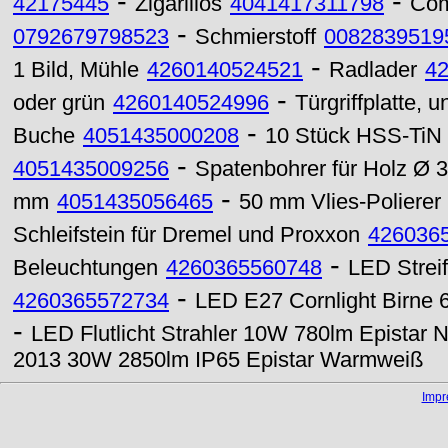
-
-
42175445
Zigarillos
4041417311798
Com
-
0792679798523
Schmierstoff
0082839519
-
1 Bild, Mühle
4260140524521
Radlader
4
-
oder grün
4260140524996
Türgriffplatte, u
-
Buche
4051435000208
10 Stück HSS-TiN 
-
4051435009256
Spatenbohrer für Holz Ø
-
mm
4051435056465
50 mm Vlies-Polierer
Schleifstein für Dremel und Proxxon
426036
-
Beleuchtungen
4260365560748
LED Strei
-
4260365572734
LED E27 Cornlight Birn
-
LED Flutlicht Strahler 10W 780lm Epistar 
2013 30W 2850lm IP65 Epistar Warmweiß
Imp