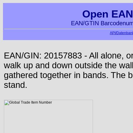
Open EAN
EAN/GTIN Barcodenumm
API/Datenbank
EAN/GIN: 20157883 - All alone, or
walk up and down outside the wa
gathered together in bands. The b
stand.