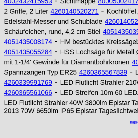
-
4002432415953
Sichtmappe
8000500241
-
2 Griffe, 2 Liter
4260140520271
Kochlöffel
Edelstahl-Messer und Schublade
426014052
Schäufelchen, rund, 4,2 cm Stiel
405143503
-
4051435008174
HM bestücktes Kreissägeb
-
4051435055284
HSS Lochsäge für Metall
mit 1-1/4' Gewinde für Diamantbohrkronen
4
-
Spannzangen Typ ER25
4260365567839
-
4260339991769
LED Flutlicht Strahler 
-
4260365561066
LED Streifen 10m 60 LED
LED Flutlicht Strahler 40W 3800lm Epistar T
2013 70W 6650lm IP65 Epistar Tageslichtwe
Imp