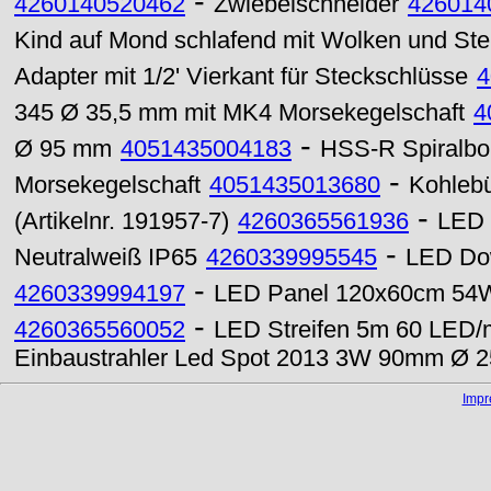
-
4260140520462
Zwiebelschneider
426014
Kind auf Mond schlafend mit Wolken und Ste
Adapter mit 1/2' Vierkant für Steckschlüsse
4
345 Ø 35,5 mm mit MK4 Morsekegelschaft
4
-
Ø 95 mm
4051435004183
HSS-R Spiralbo
-
Morsekegelschaft
4051435013680
Kohlebü
-
(Artikelnr. 191957-7)
4260365561936
LED 
-
Neutralweiß IP65
4260339995545
LED Do
-
4260339994197
LED Panel 120x60cm 54W
-
4260365560052
LED Streifen 5m 60 LED/m
Einbaustrahler Led Spot 2013 3W 90mm Ø 25
Imp