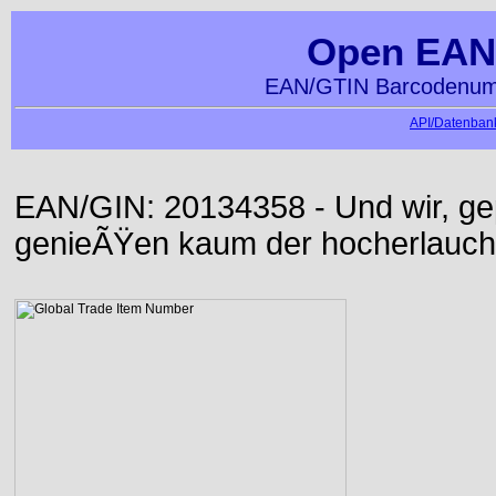
Open EAN
EAN/GTIN Barcodenumm
API/Datenbank
EAN/GIN: 20134358 - Und wir, ge
genieÃŸen kaum der hocherlauch