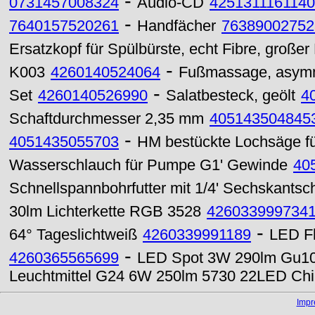
-
0731457008324
Audio-CD
4251311161140
-
7640157520261
Handfächer
76389002752
Ersatzkopf für Spülbürste, echt Fibre, großer
-
K003
4260140524064
Fußmassage, asymm
-
Set
4260140526990
Salatbesteck, geölt
4
Schaftdurchmesser 2,35 mm
405143504845
-
4051435055703
HM bestückte Lochsäge für
Wasserschlauch für Pumpe G1' Gewinde
40
Schnellspannbohrfutter mit 1/4' Sechskantsch
30lm Lichterkette RGB 3528
426033999734
-
64° Tageslichtweiß
4260339991189
LED Fl
-
4260365565699
LED Spot 3W 290lm Gu10
Leuchtmittel G24 6W 250lm 5730 22LED Chi
Imp