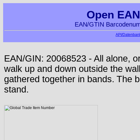
Open EAN
EAN/GTIN Barcodenumm
API/Datenbank
EAN/GIN: 20068523 - All alone, or
walk up and down outside the wa
gathered together in bands. The b
stand.