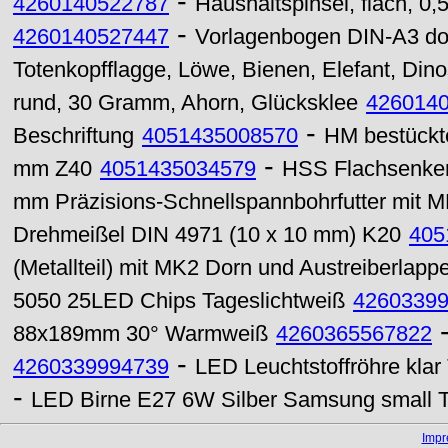
-
4260140522787
Haushaltspinsel, flach, 0,5
-
4260140527447
Vorlagenbogen DIN-A3 dop
Totenkopfflagge, Löwe, Bienen, Elefant, Dinosa
rund, 30 Gramm, Ahorn, Glücksklee
426014
-
Beschriftung
4051435008570
HM bestückte
-
mm Z40
4051435034579
HSS Flachsenker
mm Präzisions-Schnellspannbohrfutter mit M
Drehmeißel DIN 4971 (10 x 10 mm) K20
405
(Metallteil) mit MK2 Dorn und Austreiberlapp
5050 25LED Chips Tageslichtweiß
4260339
88x189mm 30° Warmweiß
4260365567822
-
4260339994739
LED Leuchtstoffröhre kla
-
LED Birne E27 6W Silber Samsung small T
Imp