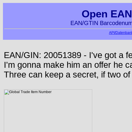
Open EAN
EAN/GTIN Barcodenumm
API/Datenbank
EAN/GIN: 20051389 - I've got a f
I'm gonna make him an offer he ca
Three can keep a secret, if two o