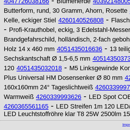
-
4047726038166
Blumenerde
4039214800
Butterform, rund, 30 Gramm, Ahorn, Rosette
-
Kelle, eckiger Stiel
4260140526808
Flasch
-
Profi-Krauthobel, eckig, 3 Edelstahl-Mess
Brandgefahrschild, holländisch, 2-fach geboh
-
Holz 14 x 460 mm
4051435016636
13 teil
Sechskantschaft Ø 1,5-6,5 mm
4051435037
-
120
4051435032018
M5 Linksgewinde Kont
Plus Universal HM Dosensenker Ø 80 mm
4
160x160mm 24° Tageslichtweiß
4260339997
-
Warmweiß
4260339993626
LED Spot COB
-
4260365561165
LED Streifen 1m 120 LED/
LED Leuchtstoffröhre klar T8 25W 2500lm 1
Imp