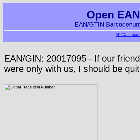
Open EAN
EAN/GTIN Barcodenumm
API/Datenbank
EAN/GIN: 20017095 - If our frie
were only with us, I should be qui