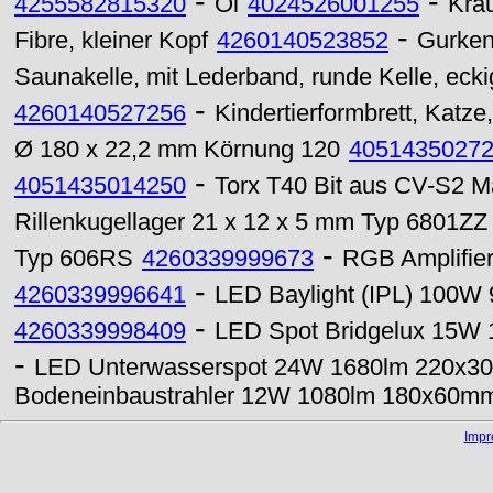
-
-
4255582815320
Öl
4024526001255
Kräu
-
Fibre, kleiner Kopf
4260140523852
Gurkent
Saunakelle, mit Lederband, runde Kelle, eckig
-
4260140527256
Kindertierformbrett, Katze
Ø 180 x 22,2 mm Körnung 120
4051435027
-
4051435014250
Torx T40 Bit aus CV-S2 M
Rillenkugellager 21 x 12 x 5 mm Typ 6801ZZ
-
Typ 606RS
4260339999673
RGB Amplifier
-
4260339996641
LED Baylight (IPL) 100W 
-
4260339998409
LED Spot Bridgelux 15W
-
LED Unterwasserspot 24W 1680lm 220x3
Bodeneinbaustrahler 12W 1080lm 180x60m
Imp