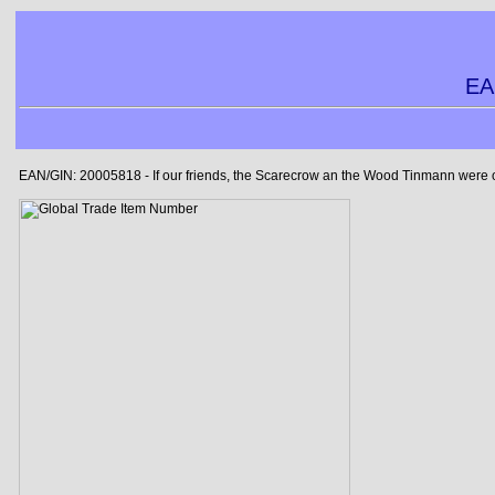
EA
EAN/GIN: 20005818 - If our friends, the Scarecrow an the Wood Tinmann were on