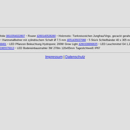
-
-
folie
0810354022807
Router
4260140528260
Holzmotiv: Tierkreiszeichen Jungfrau/Virgo, gezackt gerah
-
-
Hartmetallbohrer mit zylindrischem Schaft Ø 7,5 mm
4051435037068
5 Stück Schleifbänder 40 x 305 
-
-
68461
LED Pflanzen Beleuchtung Hydroponic 200W Grow Light
4260339999635
LED Leuchtmittel G4 1
-
0365570013
LED Bodeneinbaustrahler 3W 270lm 120x65mm Tageslichtweiß IP67
Impressum
|
Datenschutz