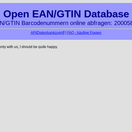
Open EAN/GTIN Database
N/GTIN Barcodenummern online abfragen: 20005
API/Datenbankzugriff
|
FAQ - häufige Fragen
ly with us, I should be quite happy.