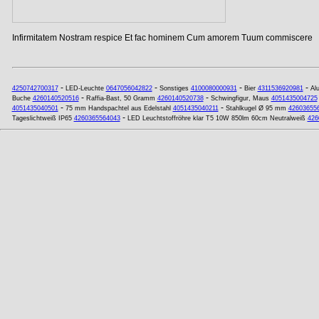
Infirmitatem Nostram respice Et fac hominem Cum amorem Tuum commiscere
-
-
-
-
4250742700317
LED-Leuchte
0647056042822
Sonstiges
4100080000931
Bier
4311536920981
Alu
-
-
Buche
4260140520516
Raffia-Bast, 50 Gramm
4260140520738
Schwingfigur, Maus
4051435004725
-
-
4051435040501
75 mm Handspachtel aus Edelstahl
4051435040211
Stahlkugel Ø 95 mm
42603655
-
Tageslichtweiß IP65
4260365564043
LED Leuchtstoffröhre klar T5 10W 850lm 60cm Neutralweiß
426