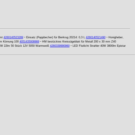
-
-
mt
4260140523289
Einsatz (Pappbecher) für Bierkrug 20214: 0,3 L
4260140521490
Honigheber,
-
mm Körnung 100
4051435008969
HM bestücktes Kreissägeblatt für Metall 200 x 30 mm Z40
-
,2W 22lm 50 Stück 12V 5050 Warmweiß
4260339990960
LED Flutlicht Strahler 40W 3800lm Epistar