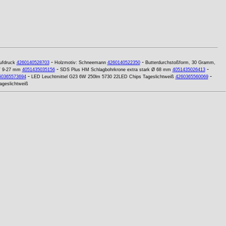
-
-
ufdruck
4260140528703
Holzmotiv: Schneemann
4260140522350
Butterdurchstoßform, 30 Gramm,
-
-
SW 9-27 mm
4051435035156
SDS Plus HM Schlagbohrkrone extra stark Ø 68 mm
4051435026413
-
-
60365573694
LED Leuchtmittel G23 6W 250lm 5730 22LED Chips Tageslichtweiß
4260365560069
geslichtweiß