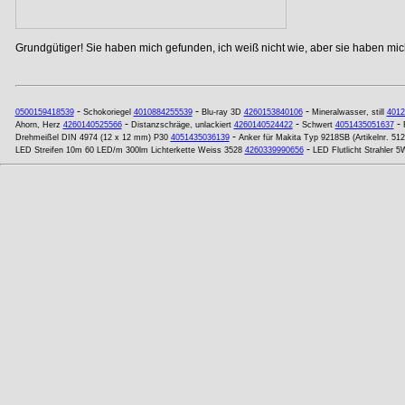
Grundgütiger! Sie haben mich gefunden, ich weiß nicht wie, aber sie haben mich
-
-
-
0500159418539
Schokoriegel
4010884255539
Blu-ray 3D
4260153840106
Mineralwasser, still
4012
-
-
-
Ahorn, Herz
4260140525566
Distanzschräge, unlackiert
4260140524422
Schwert
4051435051637
-
Drehmeißel DIN 4974 (12 x 12 mm) P30
4051435036139
Anker für Makita Typ 9218SB (Artikelnr. 51
-
LED Streifen 10m 60 LED/m 300lm Lichterkette Weiss 3528
4260339990656
LED Flutlicht Strahler 