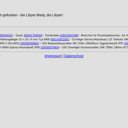
 gefunden - die Libyer Marty, die Libyer!
-
-
-
850004301
Quark
4000417280008
Schokolade
4260140521988
Brettchen für Raclettepfännchen, mit A
-
Rillenkugellager 22 x 10 x 6 mm Typ 6900
4051435019262
10 teiliger Steckschlüsselsatz 1/2' Vierkant 
-
2405-7-220-240V)
4260365569963
LED Bodeneinbaustrahler 3W 270lm 100x65mm Tageslichtweiß IP67
42
-
5W 400lm Epistar Neutralweiß IP65
4260365579634
LED Downlight Deckenstrahler 10W 700lm 130mm Ø Ta
Impressum
|
Datenschutz