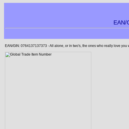
EAN/G
EAN/GIN: 0764137137373 - All alone, or in two's, the ones who really love you