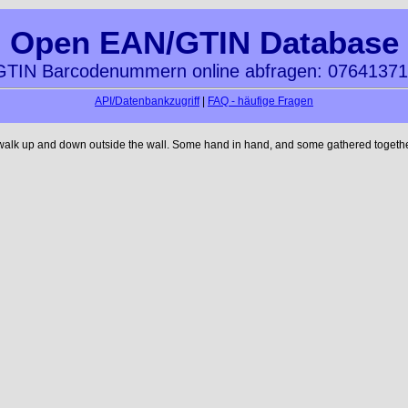
Open EAN/GTIN Database
TIN Barcodenummern online abfragen: 0764137
API/Datenbankzugriff
|
FAQ - häufige Fragen
 walk up and down outside the wall. Some hand in hand, and some gathered together