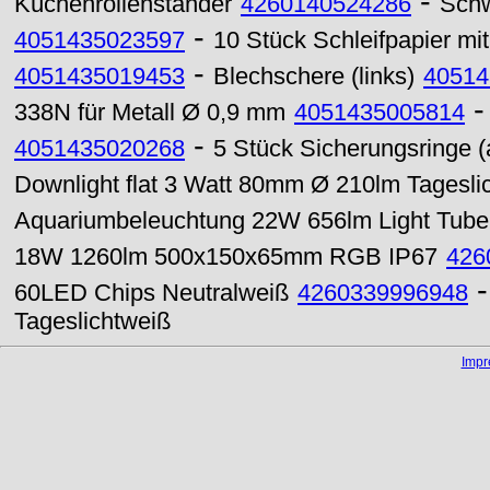
-
Küchenrollenständer
4260140524286
Schw
-
4051435023597
10 Stück Schleifpapier m
-
4051435019453
Blechschere (links)
40514
338N für Metall Ø 0,9 mm
4051435005814
-
4051435020268
5 Stück Sicherungsringe
Downlight flat 3 Watt 80mm Ø 210lm Tagesli
Aquariumbeleuchtung 22W 656lm Light Tube
18W 1260lm 500x150x65mm RGB IP67
426
60LED Chips Neutralweiß
4260339996948
Tageslichtweiß
Imp