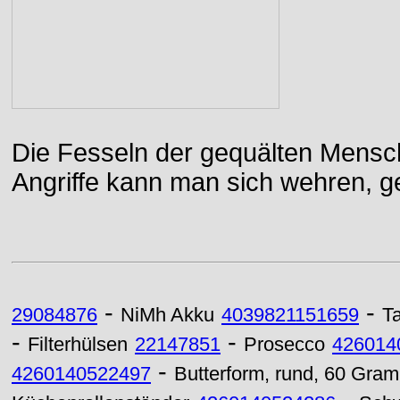
Die Fesseln der gequälten Mensch
Angriffe kann man sich wehren, g
-
-
29084876
NiMh Akku
4039821151659
T
-
-
Filterhülsen
22147851
Prosecco
426014
-
4260140522497
Butterform, rund, 60 Gram