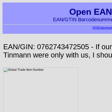
Open EAN
EAN/GTIN Barcodenummer
API/Datenbank
EAN/GIN: 0762743472505 - If our
Tinmann were only with us, I shou