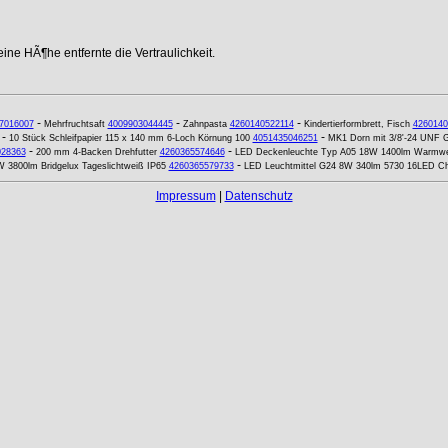
ne HÃ¶he entfernte die Vertraulichkeit.
-
-
-
7016007
Mehrfruchtsaft
4009903044445
Zahnpasta
4260140522114
Kindertierformbrett, Fisch
4260140
-
-
10 Stück Schleifpapier 115 x 140 mm 6-Loch Körnung 100
4051435046251
MK1 Dorn mit 3/8'-24 UNF 
-
-
028363
200 mm 4-Backen Drehfutter
4260365574646
LED Deckenleuchte Typ A05 18W 1400lm Warmw
-
W 3800lm Bridgelux Tageslichtweiß IP65
4260365579733
LED Leuchtmittel G24 8W 340lm 5730 16LED Chi
Impressum
|
Datenschutz