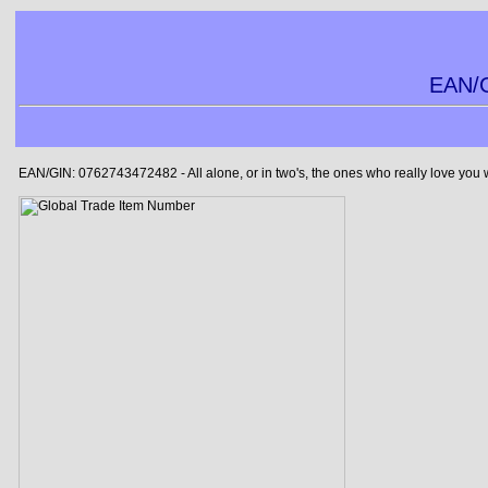
EAN/G
EAN/GIN: 0762743472482 - All alone, or in two's, the ones who really love you