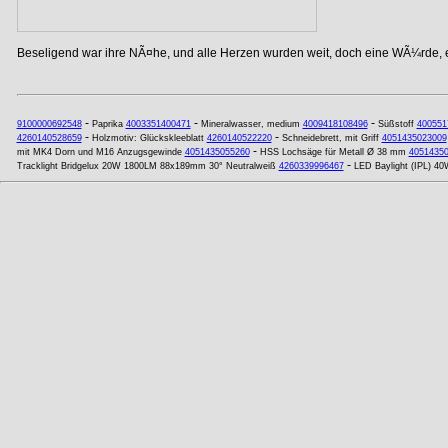
Beseligend war ihre NÃ¤he, und alle Herzen wurden weit, doch eine WÃ¼rde, ei
-
-
-
9100000692548
Paprika
4003351400471
Mineralwasser, medium
4009418108496
Süßstoff
400551
-
-
4260140528659
Holzmotiv: Glückskleeblatt
4260140522220
Schneidebrett, mit Griff
4051435023009
-
mit MK4 Dorn und M16 Anzugsgewinde
4051435055260
HSS Lochsäge für Metall Ø 38 mm
4051435
-
Tracklight Bridgelux 20W 1800LM 88x189mm 30° Neutralweiß
4260339996467
LED Baylight (IPL) 40