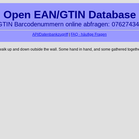
Open EAN/GTIN Database
TIN Barcodenummern online abfragen: 0762743
API/Datenbankzugriff
|
FAQ - häufige Fragen
 walk up and down outside the wall. Some hand in hand, and some gathered together