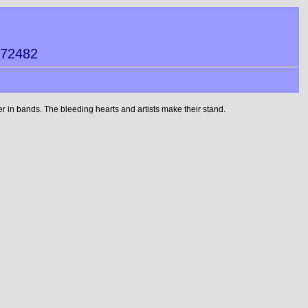
472482
 in bands. The bleeding hearts and artists make their stand.