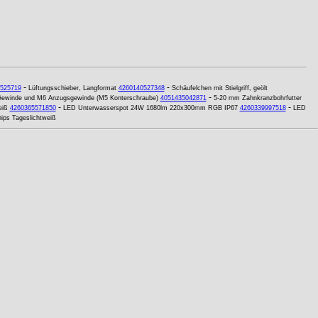
-
-
525719
Lüftungsschieber, Langformat
4260140527348
Schäufelchen mit Stielgriff, geölt
-
Gewinde und M6 Anzugsgewinde (M5 Konterschraube)
4051435042871
5-20 mm Zahnkranzbohrfutter
-
-
eiß
4260365571850
LED Unterwasserspot 24W 1680lm 220x300mm RGB IP67
4260339997518
LED
ps Tageslichtweiß