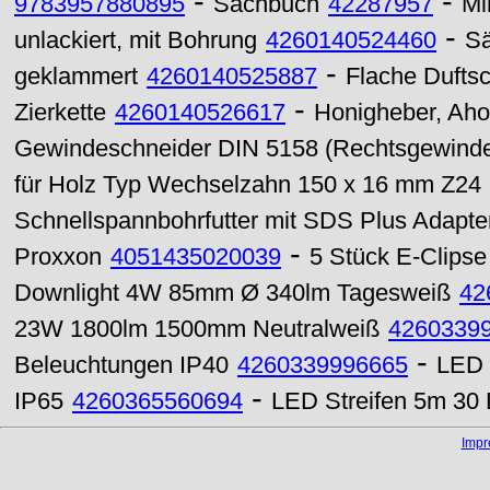
-
-
9783957880895
Sachbuch
42287957
Mi
-
unlackiert, mit Bohrung
4260140524460
Sä
-
geklammert
4260140525887
Flache Duftsc
-
Zierkette
4260140526617
Honigheber, Aho
Gewindeschneider DIN 5158 (Rechtsgewind
für Holz Typ Wechselzahn 150 x 16 mm Z24
Schnellspannbohrfutter mit SDS Plus Adapte
-
Proxxon
4051435020039
5 Stück E-Clips
Downlight 4W 85mm Ø 340lm Tagesweiß
42
23W 1800lm 1500mm Neutralweiß
4260339
-
Beleuchtungen IP40
4260339996665
LED 
-
IP65
4260365560694
LED Streifen 5m 30 
Imp