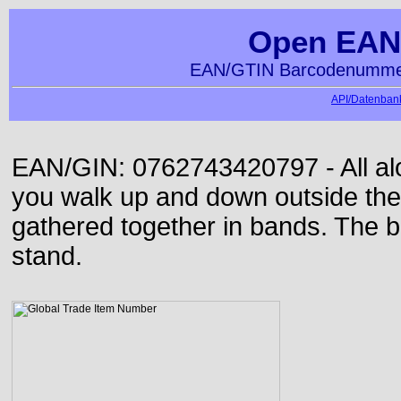
Open EAN
EAN/GTIN Barcodenummer
API/Datenbank
EAN/GIN: 0762743420797 - All alon
you walk up and down outside th
gathered together in bands. The b
stand.