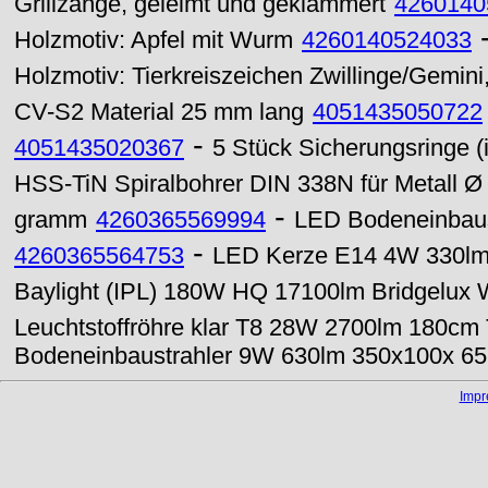
Grillzange, geleimt und geklammert
4260140
Holzmotiv: Apfel mit Wurm
4260140524033
Holzmotiv: Tierkreiszeichen Zwillinge/Gemini
CV-S2 Material 25 mm lang
4051435050722
-
4051435020367
5 Stück Sicherungsringe 
HSS-TiN Spiralbohrer DIN 338N für Metall 
-
gramm
4260365569994
LED Bodeneinbau
-
4260365564753
LED Kerze E14 4W 330lm 
Baylight (IPL) 180W HQ 17100lm Bridgelux
Leuchtstoffröhre klar T8 28W 2700lm 180cm 
Bodeneinbaustrahler 9W 630lm 350x100x 
Imp