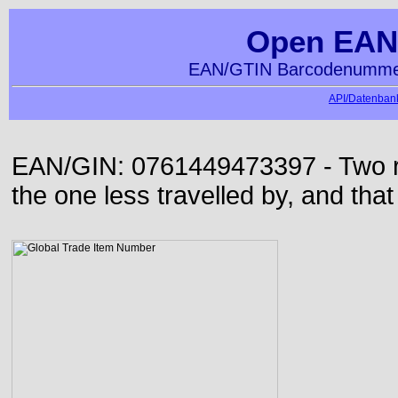
Open EAN
EAN/GTIN Barcodenummer
API/Datenbank
EAN/GIN: 0761449473397 - Two roa
the one less travelled by, and that