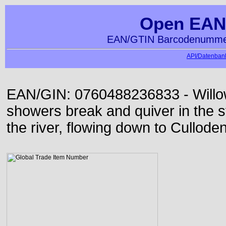
Open EAN
EAN/GTIN Barcodenummer
API/Datenbank
EAN/GIN: 0760488236833 - Willo
showers break and quiver in the s
the river, flowing down to Culloden