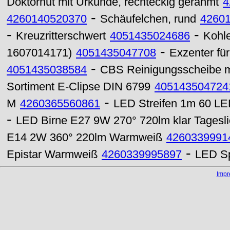
Doktorhut mit Urkunde, rechteckig gerahmt
4
-
4260140520370
Schäufelchen, rund
4260
-
-
Kreuzritterschwert
4051435024686
Kohle
-
1607014171)
4051435047708
Exzenter für
-
4051435038584
CBS Reinigungsscheibe m
Sortiment E-Clipse DIN 6799
405143504724
-
M
4260365560861
LED Streifen 1m 60 LE
-
LED Birne E27 9W 270° 720lm klar Tagesl
E14 2W 360° 220lm Warmweiß
4260339991
-
Epistar Warmweiß
4260339995897
LED Sp
Imp