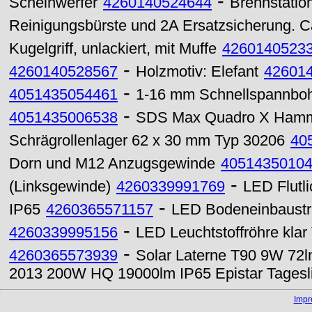
-
Scheinwerfer
4260140524644
Brennstation
Reinigungsbürste und 2A Ersatzsicherung. C
Kugelgriff, unlackiert, mit Muffe
4260140523
-
4260140528567
Holzmotiv: Elefant
42601
-
4051435054461
1-16 mm Schnellspannbohr
-
4051435006538
SDS Max Quadro X Hamm
Schrägrollenlager 62 x 30 mm Typ 30206
40
Dorn und M12 Anzugsgewinde
4051435010
-
(Linksgewinde)
4260339991769
LED Flutl
-
IP65
4260365571157
LED Bodeneinbaust
-
4260339995156
LED Leuchtstoffröhre kla
-
4260365573939
Solar Laterne T90 9W 72l
2013 200W HQ 19000lm IP65 Epistar Tagesl
Imp