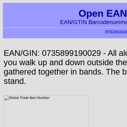
Open EAN
EAN/GTIN Barcodenummer
API/Datenbank
EAN/GIN: 0735899190029 - All alon
you walk up and down outside th
gathered together in bands. The b
stand.