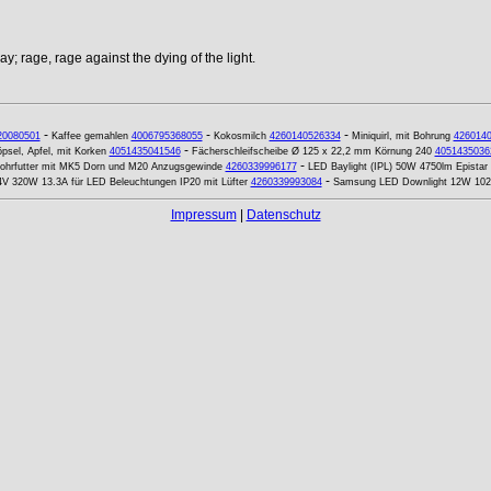
y; rage, rage against the dying of the light.
-
-
-
20080501
Kaffee gemahlen
4006795368055
Kokosmilch
4260140526334
Miniquirl, mit Bohrung
426014
-
psel, Apfel, mit Korken
4051435041546
Fächerschleifscheibe Ø 125 x 22,2 mm Körnung 240
4051435036
-
ohrfutter mit MK5 Dorn und M20 Anzugsgewinde
4260339996177
LED Baylight (IPL) 50W 4750lm Epistar
-
24V 320W 13.3A für LED Beleuchtungen IP20 mit Lüfter
4260339993084
Samsung LED Downlight 12W 10
Impressum
|
Datenschutz