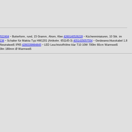
-
-
0522404
Butterform, rund, 15 Gramm, Ahorn, Klee
4260140526228
Küchenminiaturen, 10 Stk. im
-
-
238
Schalter für Makita Typ HM1201 (Artikelnr. 651145-3)
4051435057554
Geräteanschlusskabel 1,8
-
 Neutralweiß IP65
4260339994845
LED Leuchtstoffröhre klar T10 10W 700lm 60cm Warmweiß
20lm 180mm Ø Warmweiß