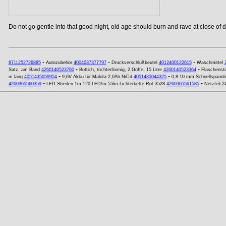
Do not go gentle into that good night, old age should burn and rave at close of da
-
-
-
8711252726885
Autozubehör
4004037377797
Druckverschlußbeutel
4012400122615
Waschmittel
-
-
Satz, am Band
4260140523760
Bottich, trichterförmig, 2 Griffe, 15 Liter
4260140523364
Flaschenstö
-
-
m lang
4051435059954
9,6V Akku für Makita 2,0Ah NiCd
4051435044325
0,8-10 mm Schnellspannb
-
-
4260365560359
LED Streifen 1m 120 LED/m 55lm Lichterkette Rot 3528
4260365561585
Netzteil 