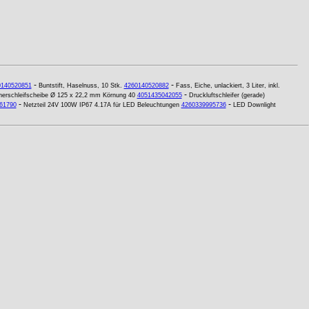
-
-
0140520851
Buntstift, Haselnuss, 10 Stk.
4260140520882
Fass, Eiche, unlackiert, 3 Liter, inkl.
-
erschleifscheibe Ø 125 x 22,2 mm Körnung 40
4051435042055
Druckluftschleifer (gerade)
-
-
61790
Netzteil 24V 100W IP67 4.17A für LED Beleuchtungen
4260339995736
LED Downlight