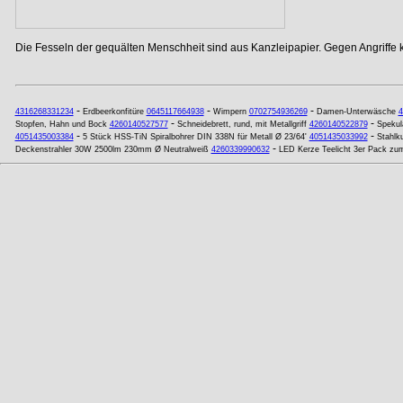
Die Fesseln der gequälten Menschheit sind aus Kanzleipapier. Gegen Angriffe
-
-
-
4316268331234
Erdbeerkonfitüre
0645117664938
Wimpern
0702754936269
Damen-Unterwäsche
4
-
-
Stopfen, Hahn und Bock
4260140527577
Schneidebrett, rund, mit Metallgriff
4260140522879
Spekul
-
-
4051435003384
5 Stück HSS-TiN Spiralbohrer DIN 338N für Metall Ø 23/64'
4051435033992
Stahlk
-
Deckenstrahler 30W 2500lm 230mm Ø Neutralweiß
4260339990632
LED Kerze Teelicht 3er Pack zu