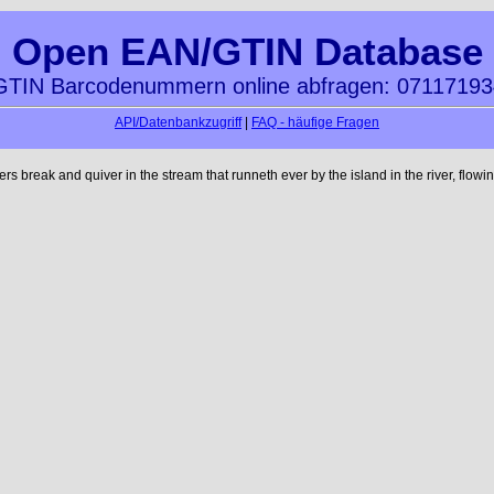
Open EAN/GTIN Database
TIN Barcodenummern online abfragen: 0711719
API/Datenbankzugriff
|
FAQ - häufige Fragen
reak and quiver in the stream that runneth ever by the island in the river, flowi