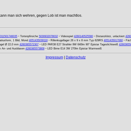
 kann man sich wehren, gegen Lob ist man machtlos.
-
-
-
311501746035
Tortenpfirsiche
5030932078032
Videospiel
4260140525580
Distanzklotz, unlackiert
426
-
-
atiusform, 1 Bild, Mond
4051435039116
Rillenkugellager 26 x 9 x 8 mm Typ 629RS
4051435017060
Fäch
-
ugel Ø 22,0 mm
4260365572307
LED PAR38 E27 Strahler 9W 640lm 90° Epistar Tageslichtweiß
42603655
-
m An- und Ausblasen
4260365573809
LED Birne E14 3W 270lm Epistar Warmweiß
Impressum
|
Datenschutz