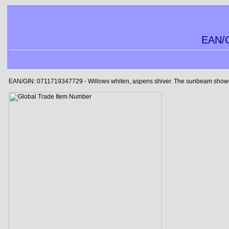
EAN/G
EAN/GIN: 0711719347729 - Willows whiten, aspens shiver. The sunbeam showers b