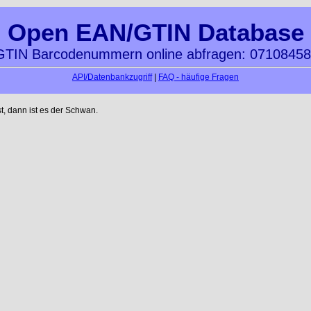
Open EAN/GTIN Database
TIN Barcodenummern online abfragen: 0710845
API/Datenbankzugriff
|
FAQ - häufige Fragen
t, dann ist es der Schwan.