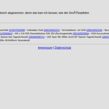
ebsich abgewonen, denn das kan ich besser, wie die GroÃŸkopfeten.
-
-
-
utzhülle
9120075520089
kolloidales Gold
4260140522213
Schneidebrett, mit Griff
4260140522244
Back
-
-
51435009447
M5 x 0,8 HSS Gewindebohrer DIN 352 (Rechtsgewinde)
4051435035064
HSS Kurzstufenb
-
pistar klar Tageslichtweiß
4260365565712
LED Spot 3W 290lm Gu10 60° Epistar Tageslichtweiß
42603
50lm 49,8x66mm Neutralweiß
Impressum
|
Datenschutz