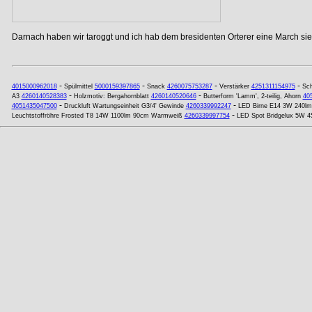
Darnach haben wir taroggt und ich hab dem bresidenten Orterer eine March si
-
-
-
-
4015000962018
Spülmittel
5000159397865
Snack
4260075753287
Verstärker
4251311154975
Sch
-
-
A3
4260140528383
Holzmotiv: Bergahornblatt
4260140520646
Butterform 'Lamm', 2-teilig, Ahorn
40
-
-
4051435047500
Druckluft Wartungseinheit G3/4' Gewinde
4260339992247
LED Birne E14 3W 240lm E
-
Leuchtstoffröhre Frosted T8 14W 1100lm 90cm Warmweiß
4260339997754
LED Spot Bridgelux 5W 4