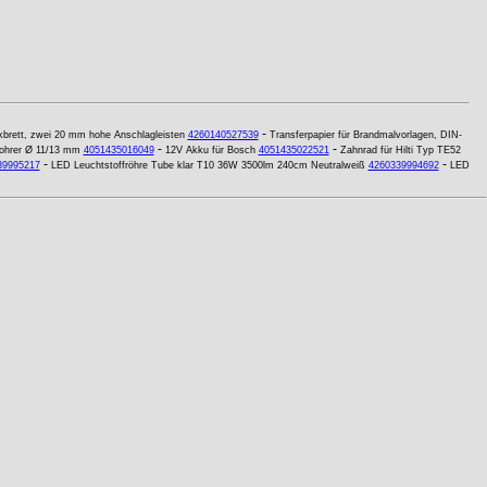
-
brett, zwei 20 mm hohe Anschlagleisten
4260140527539
Transferpapier für Brandmalvorlagen, DIN-
-
-
ohrer Ø 11/13 mm
4051435016049
12V Akku für Bosch
4051435022521
Zahnrad für Hilti Typ TE52
-
-
39995217
LED Leuchtstoffröhre Tube klar T10 36W 3500lm 240cm Neutralweiß
4260339994692
LED