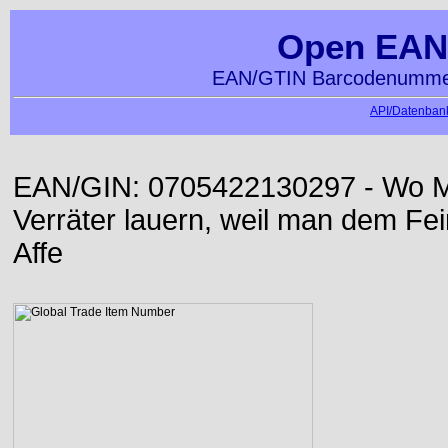
Open EAN
EAN/GTIN Barcodenummer
API/Datenbank
EAN/GIN: 0705422130297 - Wo Me
Verräter lauern, weil man dem Fei
Affe