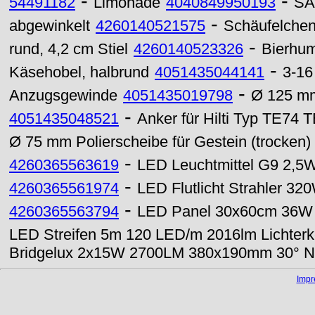
-
-
54491182
Limonade
4040849950193
SA
-
abgewinkelt
4260140521575
Schäufelchen,
-
rund, 4,2 cm Stiel
4260140523326
Bierhum
-
Käsehobel, halbrund
4051435044141
3-16
-
Anzugsgewinde
4051435019798
Ø 125 mm
-
4051435048521
Anker für Hilti Typ TE74 
Ø 75 mm Polierscheibe für Gestein (trocken
-
4260365563619
LED Leuchtmittel G9 2,5W
-
4260365561974
LED Flutlicht Strahler 3
-
4260365563794
LED Panel 30x60cm 36W
LED Streifen 5m 120 LED/m 2016lm Lichterk
Bridgelux 2x15W 2700LM 380x190mm 30° Ne
Imp