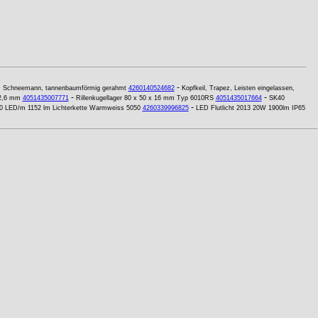
-
: Schneemann, tannenbaumförmig gerahmt
4260140524682
Kopfkeil, Trapez, Leisten eingelassen,
-
-
 2,6 mm
4051435007771
Rillenkugellager 80 x 50 x 16 mm Typ 6010RS
4051435017664
SK40
-
0 LED/m 1152 lm Lichterkette Warmweiss 5050
4260339996825
LED Flutlicht 2013 20W 1900lm IP65