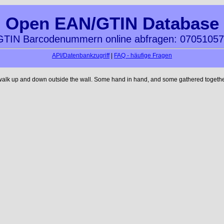
Open EAN/GTIN Database
TIN Barcodenummern online abfragen: 0705105
API/Datenbankzugriff
|
FAQ - häufige Fragen
 walk up and down outside the wall. Some hand in hand, and some gathered together