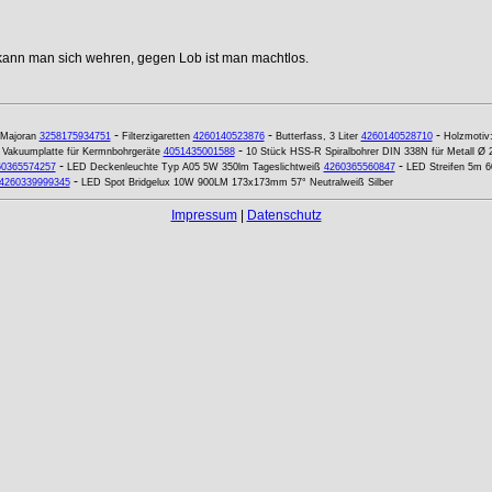
 kann man sich wehren, gegen Lob ist man machtlos.
-
-
-
Majoran
3258175934751
Filterzigaretten
4260140523876
Butterfass, 3 Liter
4260140528710
Holzmotiv
-
-
Vakuumplatte für Kermnbohrgeräte
4051435001588
10 Stück HSS-R Spiralbohrer DIN 338N für Metall Ø
-
-
60365574257
LED Deckenleuchte Typ A05 5W 350lm Tageslichtweiß
4260365560847
LED Streifen 5m 6
-
4260339999345
LED Spot Bridgelux 10W 900LM 173x173mm 57° Neutralweiß Silber
Impressum
|
Datenschutz