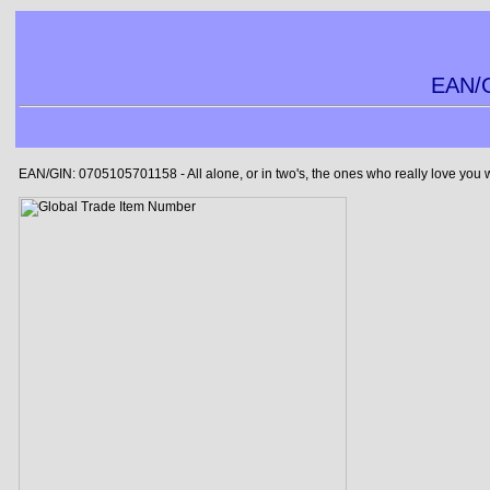
EAN/G
EAN/GIN: 0705105701158 - All alone, or in two's, the ones who really love you