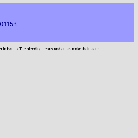
701158
 in bands. The bleeding hearts and artists make their stand.