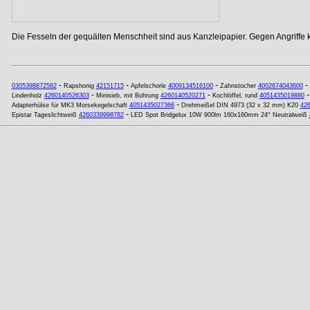
Die Fesseln der gequälten Menschheit sind aus Kanzleipapier. Gegen Angriffe
-
-
-
-
0305398872582
Rapshonig
42151715
Apfelschorle
4009134516100
Zahnstocher
4002674043600
-
-
Lindenholz
4260140526303
Minisieb, mit Bohrung
4260140520271
Kochlöffel, rund
4051435019880
-
Adapterhülse für MK3 Morsekegelschaft
4051435027366
Drehmeißel DIN 4973 (32 x 32 mm) K20
42
-
Epistar Tageslichtweiß
4260339998782
LED Spot Bridgelux 10W 900lm 160x160mm 24° Neutralweiß