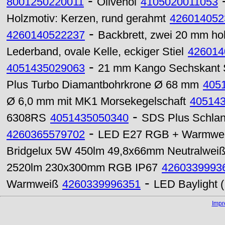
-
8001250220011
Olivenöl
4105020011053
Holzmotiv: Kerzen, rund gerahmt
426014052
-
4260140522237
Backbrett, zwei 20 mm ho
Lederband, ovale Kelle, eckiger Stiel
426014
-
4051435029063
21 mm Kango Sechskant 
Plus Turbo Diamantbohrkrone Ø 68 mm
405
Ø 6,0 mm mit MK1 Morsekegelschaft
40514
-
6308RS
4051435050340
SDS Plus Schlan
-
4260365579702
LED E27 RGB + Warmwei
Bridgelux 5W 450lm 49,8x66mm Neutralwei
2520lm 230x300mm RGB IP67
4260339993
-
Warmweiß
4260339996351
LED Baylight 
Imp