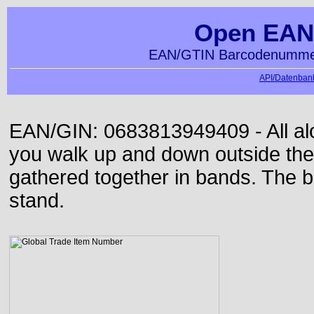
Open EAN
EAN/GTIN Barcodenummer
API/Datenbank
EAN/GIN: 0683813949409 - All alon
you walk up and down outside th
gathered together in bands. The b
stand.