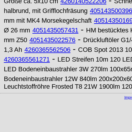
-
Größe ca. 5x10 cm
4260140522206
Schnei
halbrund, mit Grifflochfräsung
40514350039
mm mit MK4 Morsekegelschaft
4051435016
-
Ø 26 mm
4051435057431
HM bestücktes K
-
mm Z50
4051435022576
Drückluftöler G1
-
1,3 Ah
4260365562506
COB Spot 2013 10
-
4260365561271
LED Streifen 10m 120 LE
LED Bodeneinbaustrahler 3W 270lm 100x65
Bodeneinbaustrahler 12W 840lm 200x200x6
Leuchtstoffröhre Frosted T8 21W 1900lm 1
Imp