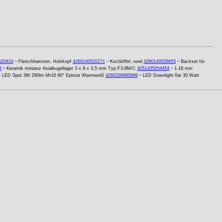
-
-
-
520424
Fleischhammer, Holzkopf
4260140520271
Kochlöffel, rund
4260140526655
Backset für
-
-
3
Keramik miniatur Axialkugellager 3 x 8 x 3,5 mm Typ F3-8M/C
4051435054454
1-16 mm
-
-
LED Spot 3W 290lm Mr16 60° Epistar Warmweiß
4260339995699
LED Downlight flat 30 Watt