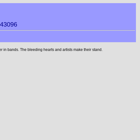
043096
 in bands. The bleeding hearts and artists make their stand.