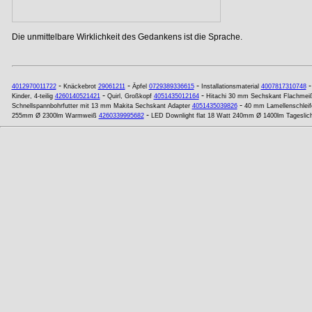
Die unmittelbare Wirklichkeit des Gedankens ist die Sprache.
-
-
-
4012970011722
Knäckebrot
29061211
Äpfel
0729389336615
Installationsmaterial
4007817310748
-
-
Kinder, 4-teilig
4260140521421
Quirl, Großkopf
4051435012164
Hitachi 30 mm Sechskant Flachmei
-
Schnellspannbohrfutter mit 13 mm Makita Sechskant Adapter
4051435039826
40 mm Lamellenschleif
-
255mm Ø 2300lm Warmweiß
4260339995682
LED Downlight flat 18 Watt 240mm Ø 1400lm Tageslic