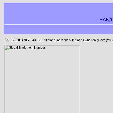
EAN/G
EAN/GIN: 0647056043096 - All alone, or in two's, the ones who really love you