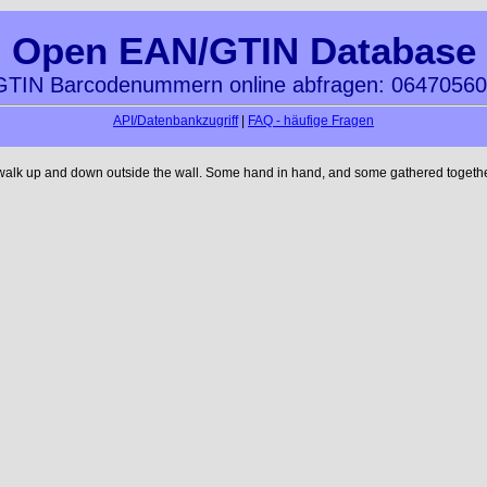
Open EAN/GTIN Database
TIN Barcodenummern online abfragen: 0647056
API/Datenbankzugriff
|
FAQ - häufige Fragen
 walk up and down outside the wall. Some hand in hand, and some gathered together