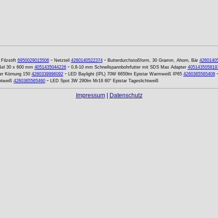
-
-
-
Filzstift
6950029015506
Netzteil
4260140522374
Butterdurchstoßform, 30 Gramm, Ahorn, Bär
4260140
-
ßel 30 x 600 mm
4051435044226
0,8-10 mm Schnellspannbohrfutter mit SDS Max Adapter
405143505819
-
er Körnung 150
4260339996092
LED Baylight (IPL) 70W 6650lm Epistar Warmweiß IP65
4260365565408
-
htweiß
4260365565460
LED Spot 3W 290lm Mr16 60° Epistar Tageslichtweiß
Impressum
|
Datenschutz