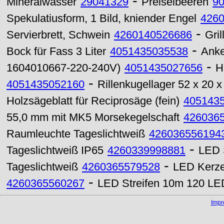
-
Mineralwasser
29041329
Preiselbeeren
9
Spekulatiusform, 1 Bild, kniender Engel
426
-
Servierbrett, Schwein
4260140526686
Gri
-
Bock für Fass 3 Liter
4051435035538
Anke
-
1604010667-220-240V)
4051435027656
H
-
4051435052160
Rillenkugellager 52 x 20
Holzsägeblatt für Reciprosäge (fein)
405143
55,0 mm mit MK5 Morsekegelschaft
426036
Raumleuchte Tageslichtweiß
426036556194
-
Tageslichtweiß IP65
4260339998881
LED 
-
Tageslichtweiß
4260365579528
LED Kerz
-
4260365560267
LED Streifen 10m 120 LED
Imp