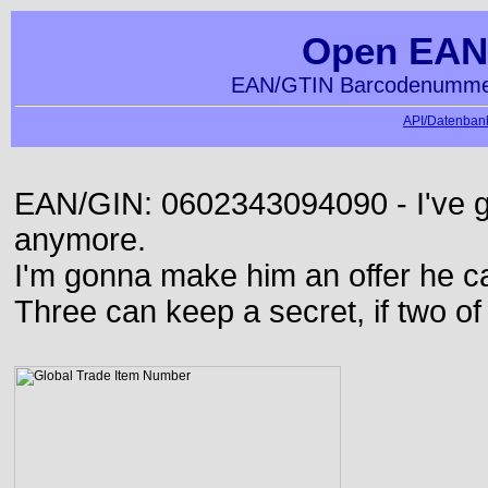
Open EAN
EAN/GTIN Barcodenummer
API/Datenbank
EAN/GIN: 0602343094090 - I've go
anymore.
I'm gonna make him an offer he ca
Three can keep a secret, if two o