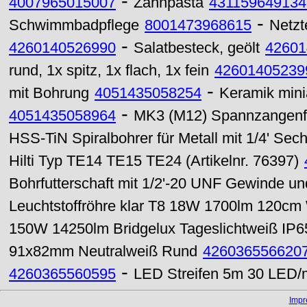
-
4007965015007
Zahnpasta
431159649134
-
Schwimmbadpflege
8001473968615
Netzte
-
4260140526990
Salatbesteck, geölt
42601
rund, 1x spitz, 1x flach, 1x fein
42601405239
-
mit Bohrung
4051435058254
Keramik mini
-
4051435058964
MK3 (M12) Spannzangenfu
HSS-TiN Spiralbohrer für Metall mit 1/4' Se
Hilti Typ TE14 TE15 TE24 (Artikelnr. 76397)
Bohrfutterschaft mit 1/2'-20 UNF Gewinde u
Leuchtstoffröhre klar T8 18W 1700lm 120c
150W 14250lm Bridgelux Tageslichtweiß IP6
91x82mm Neutralweiß Rund
426036556620
-
4260365560595
LED Streifen 5m 30 LED/
Imp