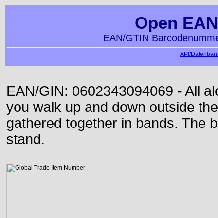
Open EAN
EAN/GTIN Barcodenummer
API/Datenbank
EAN/GIN: 0602343094069 - All alon
you walk up and down outside th
gathered together in bands. The b
stand.