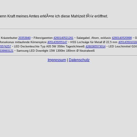
nn Kraft meines Amtes erklÃ¤re ich diese Mahlzeit fÃ¼r eröffnet.
-
-
-
-
Kräuterbutter
20353940
Filterzigaretten
4260140521261
Salatgabel, Ahorn, exklusiv
4260140520998
G
-
orsekonus mitlaufende Körnerspitze
4051435055147
HSS Lochsäge für Metall Ø 22,5 mm
405143501018
-
-
65574257
LED Deckenleuchte Typ A05 5W 350lm Tageslichtweiß
4260365573014
LED Leuchtmittel G24
-
339993121
Samsung LED Downlight 15W 1300lm 180mm Ø Neutralweiß
Impressum
|
Datenschutz