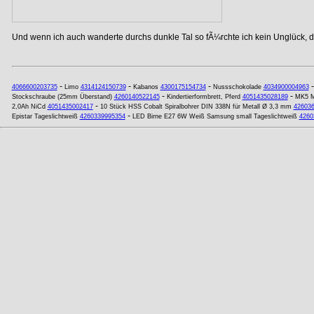
Und wenn ich auch wanderte durchs dunkle Tal so fÃ¼rchte ich kein Unglück, de
-
-
-
4066600203735
Limo
4314124150739
Kabanos
4300175154734
Nussschokolade
4034900004963
-
-
Stockschraube (25mm Überstand)
4260140522145
Kindertierformbrett, Pferd
4051435028189
MK5 M
-
2,0Ah NiCd
4051435002417
10 Stück HSS Cobalt Spiralbohrer DIN 338N für Metall Ø 3,3 mm
42603
-
Epistar Tageslichtweiß
4260339995354
LED Birne E27 6W Weiß Samsung small Tageslichtweiß
4260