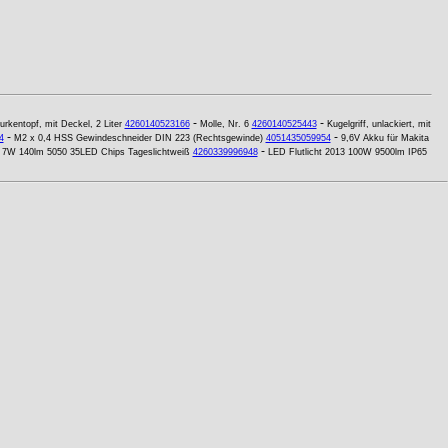
-
-
urkentopf, mit Deckel, 2 Liter
4260140523166
Molle, Nr. 6
4260140525443
Kugelgriff, unlackiert, mit
-
-
4
M2 x 0,4 HSS Gewindeschneider DIN 223 (Rechtsgewinde)
4051435059954
9,6V Akku für Makita
-
 7W 140lm 5050 35LED Chips Tageslichtweiß
4260339996948
LED Flutlicht 2013 100W 9500lm IP65