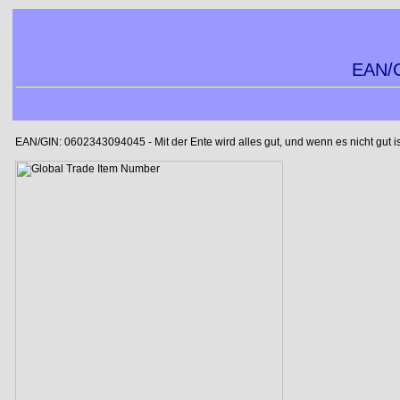
EAN/G
EAN/GIN: 0602343094045 - Mit der Ente wird alles gut, und wenn es nicht gut is