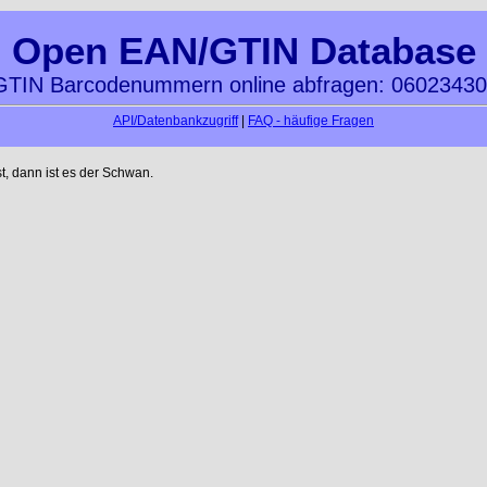
Open EAN/GTIN Database
TIN Barcodenummern online abfragen: 0602343
API/Datenbankzugriff
|
FAQ - häufige Fragen
t, dann ist es der Schwan.