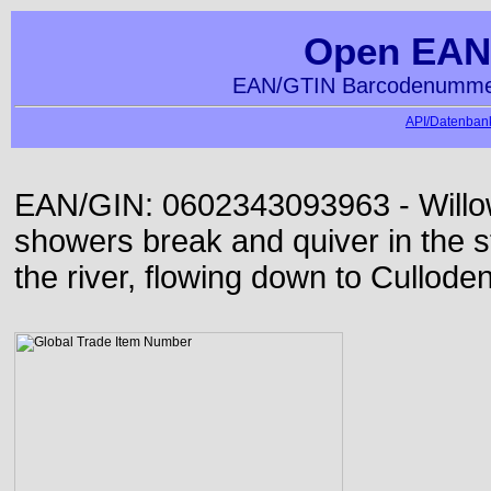
Open EAN
EAN/GTIN Barcodenummer
API/Datenbank
EAN/GIN: 0602343093963 - Willo
showers break and quiver in the s
the river, flowing down to Culloden