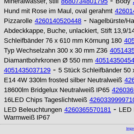
-
Mineralwasser, still
8680734801795
Body
Hund mit Rose im Maul, oval gerahmt
42601
-
Pizzarolle
4260140520448
Nagelbürste/Ha
Abdeckkappe, Buche, unlackiert, Stift 13,9
Schleifbänder 76 x 610 mm Körnung 180
40
Typ Wechselzahn 300 x 30 mm Z36
405143
Diamantbohrkronen Ø 550 mm
4051435045
-
4051435037129
5 Stück Schleifbänder 50
E14 4W 330lm frosted silber Neutralweiß
42
18600lm Bridgelux Neutralweiß IP65
426036
16LED Chips Tageslichtweiß
426033999971
-
LED Beleuchtungen
4260365570181
LED 
Warmweiß IP67
Imp